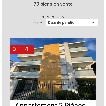
79
biens en vente
1
2
3
4
5
Trier par :
EXCLUSIVITÉ
Appartement 2 Pièces