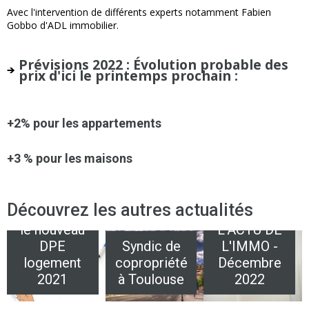
Avec l'intervention de différents experts notamment Fabien
Gobbo d'ADL immobilier.
Prévisions 2022 : Évolution probable des
prix d'ici le printemps prochain :
+2% pour les appartements
+3 % pour les maisons
ADL vous
Découvrez les autres actualités
informe sur
le nouveau
L'ACTU DE
DPE
Syndic de
L'IMMO -
logement
copropriété
Décembre
2021
à Toulouse
2022