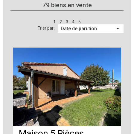
79
biens en vente
1
2
3
4
5
Trier par :
Maison 5 Pièces