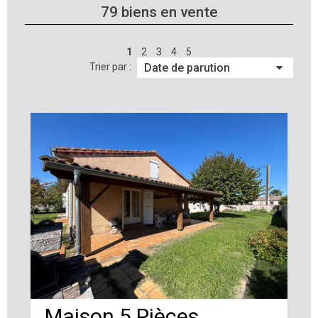
79
biens en vente
1
2
3
4
5
Trier par :
Maison 5 Pièces