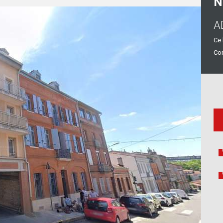
N
A
Ce 
Con