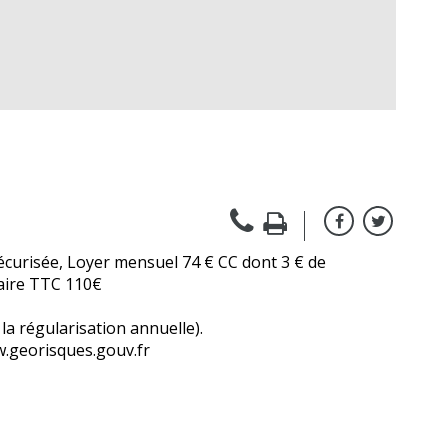
écurisée, Loyer mensuel 74 € CC dont 3 € de
taire TTC 110€
a régularisation annuelle).
ww.georisques.gouv.fr