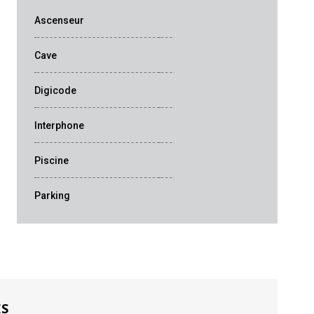
Ascenseur
Cave
Digicode
Interphone
Piscine
Parking
ES