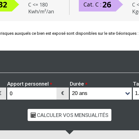
32
26
Cat. C :
C <= 180
C 
Kwh/m²/an
Kg
 risques auxquels ce bien est exposé sont disponibles sur le site Géorisques 
Apport personnel
Durée
Ta
*
*
€
€