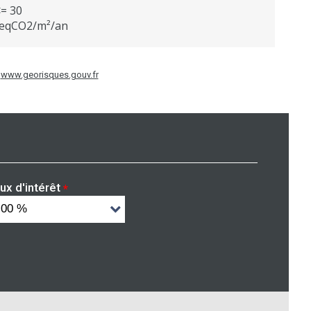
<= 30
eqCO2/m²/an
:
www.georisques.gouv.fr
ux d'intérêt
*