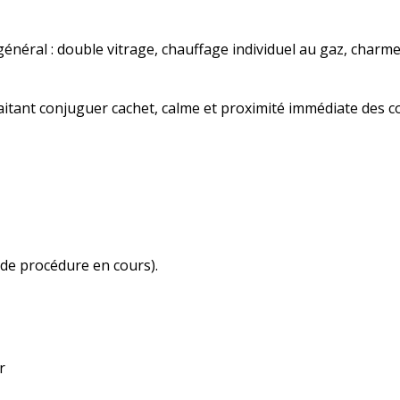
énéral : double vitrage, chauffage individuel au gaz, char
haitant conjuguer cachet, calme et proximité immédiate des 
s de procédure en cours).
r