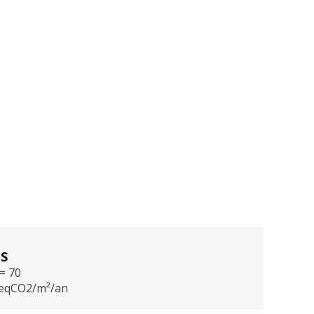
S
= 70
eqCO2/m²/an