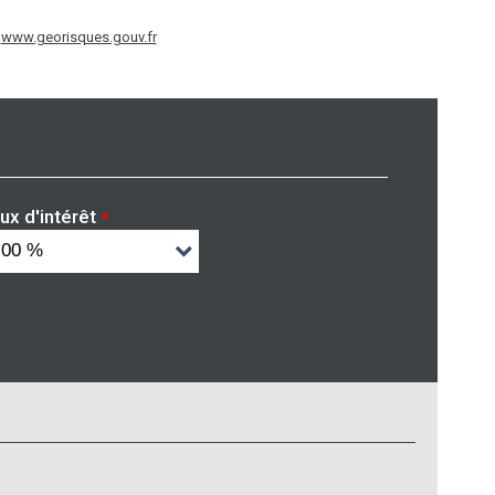
:
www.georisques.gouv.fr
ux d'intérêt
*