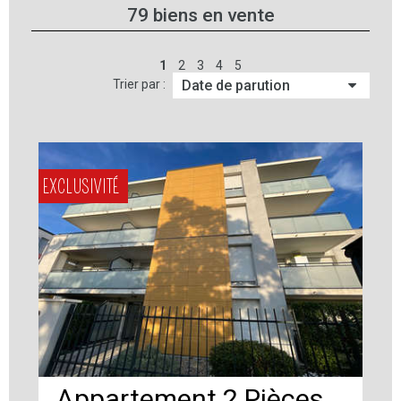
79
biens en vente
1
2
3
4
5
Trier par :
EXCLUSIVITÉ
Appartement 2 Pièces